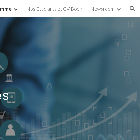
amme
Nos Etudiants et CV Book
Newsroom
ion
és