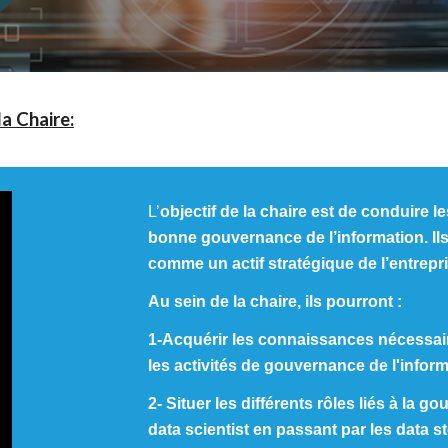
a Chaire:
L’
objectif de la chaire est de conduire l
bonne gouvernance de l’information. Ils 
comme un actif stratégique de l’entrepr
Au sein de la chaire, ils pourront :
1-Acquérir les connaissances nécessair
les activités de gouvernance de l'infor
2- Situer les différents rôles liés à la g
data scientist en passant par les data st