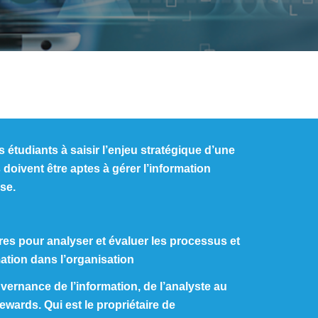
es étudiants à saisir l’enjeu stratégique d’une
doivent être aptes à gérer l’information
ise.
es pour analyser et évaluer les processus et
mation dans l’organisation
ouvernance de l’information, de l’analyste au
ewards. Qui est le propriétaire de