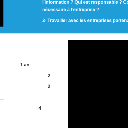
l’information ? Qui est responsable ? C
nécessaire à l’entreprise ?
3- Travailler avec les entreprises parte
1 an
2
2
__
4